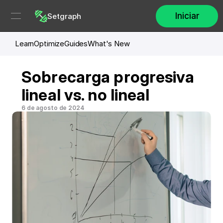
Iniciar
Setgraph
Learn
Optimize
Guides
What's New
Sobrecarga progresiva 
lineal vs. no lineal
6 de agosto de 2024