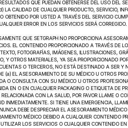
S RESULTADOS QUE PUEDAN OBTENERSE DEL USO DEL SE
(d) LA CALIDAD DE CUALQUIER PRODUCTO, SERVICIO, IN
 OBTENIDO POR USTED A TRAVÉS DEL SERVICIO CUMP
 CUALQUIER ERROR EN LOS SERVICIOS SERÁ CORREGIDO.
SAMENTE QUE SETGRAPH NO PROPORCIONA ASESORAM
CIOS. EL CONTENIDO PROPORCIONADO A TRAVÉS DE LOS
TEXTO, FOTOGRAFÍAS, IMÁGENES, ILUSTRACIONES, GRÁF
DEO, Y OTROS MATERIALES, YA SEA PROPORCIONADO PO
CUENTAS O TERCEROS, NO ESTÁ DESTINADO A SER Y N
DE (a) EL ASESORAMIENTO DE SU MÉDICO U OTROS PRO
MADA O CONSULTA CON SU MÉDICO U OTROS PROFESIONAL
DA EN O EN CUALQUIER PACKAGING O ETIQUETA DE PRO
RELACIONADA CON LA SALUD, POR FAVOR LLAME O CO
D INMEDIATAMENTE. SI TIENE UNA EMERGENCIA, LLAME
 NUNCA DEBE DESPRECIAR EL ASESORAMIENTO MÉDICO 
AMIENTO MÉDICO DEBIDO A CUALQUIER CONTENIDO PR
 UTILIZAR LOS SERVICIOS O CUALQUIER CONTENIDO EN 