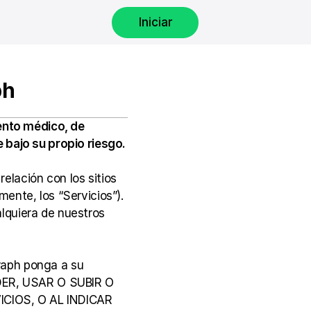
Iniciar
ph
nto médico, de 
e bajo su propio riesgo.
lación con los sitios 
ente, los “Servicios”). 
lquiera de nuestros 
raph ponga a su 
EDER, USAR O SUBIR O 
IOS, O AL INDICAR 