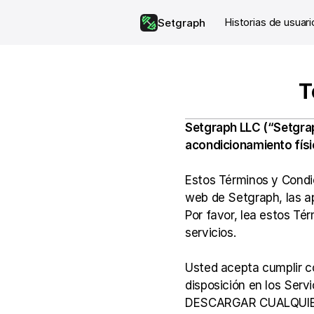
Historias de usuari
Setgraph
T
Setgraph LLC (“Setgra
acondicionamiento físic
Estos Términos y Condic
web de Setgraph, las apl
Por favor, lea estos Té
servicios.
Usted acepta cumplir c
disposición en los Serv
DESCARGAR CUALQUIER