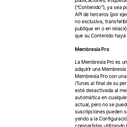
publicaciones, etiqueta
(“Contenido”), ya sea p
API de terceros (por ej
no exclusiva, transferibl
publique en o en relació
que su Contenido haya s
Membresía Pro
La Membresía Pro es un 
adquirir una Membresía 
Membresía Pro con una 
iTunes al final de su p
esté desactivada al men
automática en cualquier
actual, pero no se pued
suscripciones pueden se
yendo a la Configuració
compartidas utilizando 