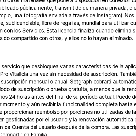
s u otros materiales que pone a disposición en conexión co
ublicado públicamente, transmitido de manera privada, o e
emplo, una fotografía enviada a través de Instagram). Nos 
e, sublicenciable, libre de regalías, mundial para utilizar 
n con los Servicios. Esta licencia finaliza cuando elimina
ido compartido con otros, y ellos no lo hayan eliminado.
servicio que desbloquea varias características de la aplic
Pro Vitalicia una vez sin necesidad de suscripción. Tambié
suscripción mensual o anual. Setgraph cobrará automáti
eríodo de suscripción o prueba gratuita, a menos que la re
os 24 horas antes del final de su período actual. Puede de
 momento y aún recibir la funcionalidad completa hasta el 
e proporcionar reembolso por porciones no utilizadas de la 
r gestionadas por el usuario y la renovación automática 
n de Cuenta del usuario después de la compra. Las suscri
Compartir en Familia.