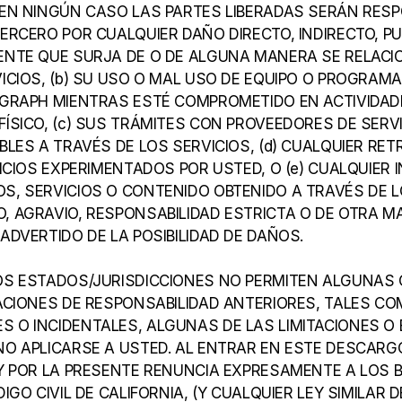
 EN NINGÚN CASO LAS PARTES LIBERADAS SERÁN RESP
RCERO POR CUALQUIER DAÑO DIRECTO, INDIRECTO, PUNI
NTE QUE SURJA DE O DE ALGUNA MANERA SE RELACION
ICIOS, (b) SU USO O MAL USO DE EQUIPO O PROGRAMA
GRAPH MIENTRAS ESTÉ COMPROMETIDO EN ACTIVIDADE
ÍSICO, (c) SUS TRÁMITES CON PROVEEDORES DE SERV
BLES A TRAVÉS DE LOS SERVICIOS, (d) CUALQUIER RET
ICIOS EXPERIMENTADOS POR USTED, O (e) CUALQUIER 
, SERVICIOS O CONTENIDO OBTENIDO A TRAVÉS DE LO
 AGRAVIO, RESPONSABILIDAD ESTRICTA O DE OTRA M
ADVERTIDO DE LA POSIBILIDAD DE DAÑOS.
OS ESTADOS/JURISDICCIONES NO PERMITEN ALGUNAS O
ACIONES DE RESPONSABILIDAD ANTERIORES, TALES CO
O INCIDENTALES, ALGUNAS DE LAS LIMITACIONES O 
O APLICARSE A USTED. AL ENTRAR EN ESTE DESCARG
Y POR LA PRESENTE RENUNCIA EXPRESAMENTE A LOS BE
IGO CIVIL DE CALIFORNIA, (Y CUALQUIER LEY SIMILAR 