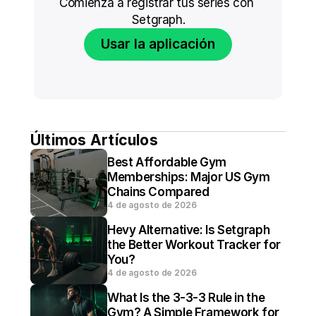
Comienza a registrar tus series con 
Setgraph.
Usar la aplicación
Últimos Artículos
Best Affordable Gym 
Memberships: Major US Gym 
Chains Compared
4 de agosto de 2026
Hevy Alternative: Is Setgraph 
the Better Workout Tracker for 
You?
4 de agosto de 2026
What Is the 3-3-3 Rule in the 
Gym? A Simple Framework for 