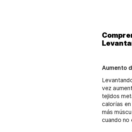
Comprend
Levantam
Aumento de
Levantando
vez aument
tejidos met
calorías en
más músculo
cuando no e