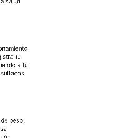
a salud 
onamiento 
stra tu 
ando a tu 
sultados 
de peso, 
sa 
ión 