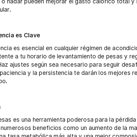
a o nadar pueden mejorar el gasto calórico total y l
lar.
encia es Clave
ncia es esencial en cualquier régimen de acondici
tente a tu horario de levantamiento de pesas y regi
az ajustes según sea necesario para seguir desafi
paciencia y la persistencia te darán los mejores re
po.
n
sas es una herramienta poderosa para la pérdida 
 numerosos beneficios como un aumento de la ma
na tasa metabólica más alta y una mejor composic