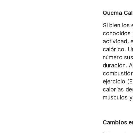
Quema Caló
Si bien los
conocidos p
actividad, 
calórico. 
número sust
duración. A
combustión
ejercicio (
calorías de
músculos y 
Cambios e